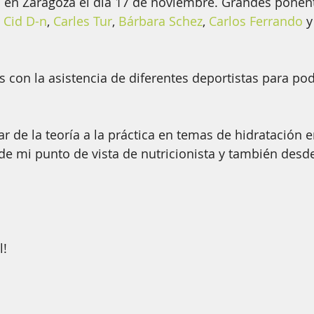
en Zaragoza el día 17 de noviembre. Grandes ponente
 Cid D-n
, 
Carles Tur
, 
Bárbara Schez
, 
Carlos Ferrando
 y
on la asistencia de diferentes deportistas para pod
 de la teoría a la práctica en temas de hidratación en 
de mi punto de vista de nutricionista y también desde
l!