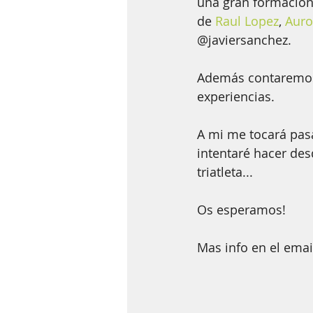
una gran formación 
de 
Raul Lopez
, 
Auro
@javiersanchez. 
Además contaremos c
experiencias.
A mi me tocará pasar
intentaré hacer des
triatleta...
Os esperamos!
Mas info en el emai