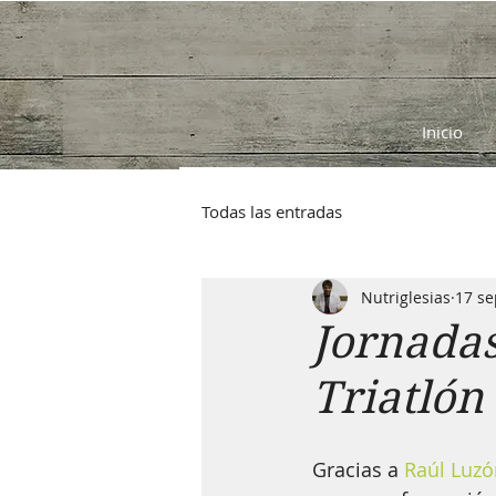
Inicio
Todas las entradas
Nutriglesias
17 se
Jornadas
Triatlón
Gracias a 
Raúl Luzón