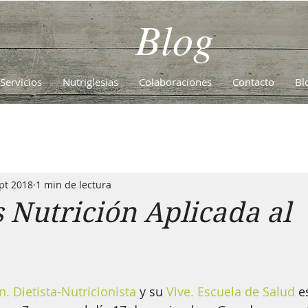
Blog
Servicios
Nutriglesias
Colaboraciones
Contacto
Bl
pt 2018
1 min de lectura
 Nutrición Aplicada al
. Dietista-Nutricionista
 y su 
Vive. Escuela de Salud
 e