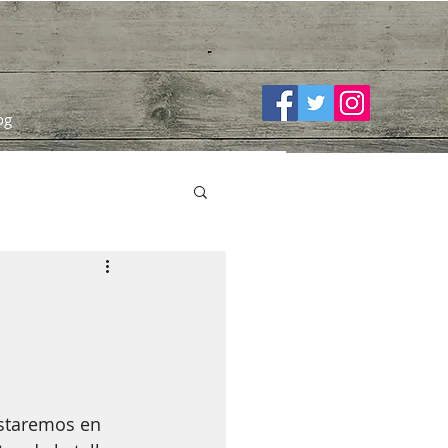
og
staremos en 